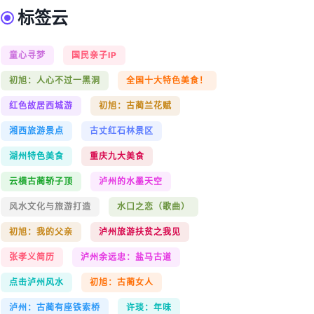
标签云
童心寻梦
国民亲子IP
初旭：人心不过一黑洞
全国十大特色美食！
红色故居西城游
初旭：古蔺兰花赋
湘西旅游景点
古丈红石林景区
湖州特色美食
重庆九大美食
云横古蔺轿子顶
泸州的水墨天空
风水文化与旅游打造
水口之恋（歌曲）
初旭：我的父亲
泸州旅游扶贫之我见
张孝义简历
泸州余远忠：盐马古道
点击泸州风水
初旭：古蔺女人
泸州：古蔺有座铁索桥
许琰：年味