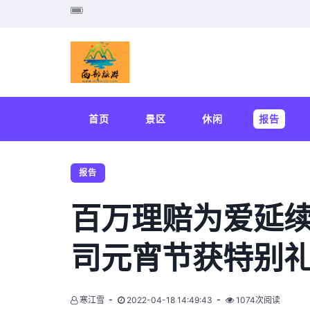
首页
景区
休闲
报告
报告
百万理赔为爱延续
司元宵节获特别
寒江雪
2022-04-18 14:49:43
1074次阅读