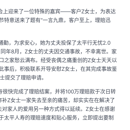
会上迎来了一位特殊的嘉宾——客户Z女士，为表达
节特意送来了题有“一言九鼎，客户至上，理赔迅
车通勤，为求安心，她为丈夫投保了太平行无忧2.0
，同年8月，Z女士的丈夫因交通事故，不幸离世。家
口之家愁云满布。经受丧偶之痛重创的Z女士天天以
此事后，积极联系开导安慰Z女士，在其完成事故鉴
女士提交了理赔申请。
很快完成了理赔结案，并将100万理赔款于次
日转
弥补Z女士一家失去至亲的痛苦，却实实在在解决了
夫对家人的爱用另一种方式得以延续。Z女士在感谢
于太平人寿的理赔速度和贴心服务，立即提出要制