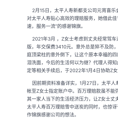
2月15日，太平人寿新都支公司元宵喜乐
对太平人寿贴心高效的理赔服务，她借此佳
速，服务一流”的感谢锦旗。
2021年3月 ，Z女士考虑到丈夫经常驾
版，年交保费3410元。意外总是猝不及防
庭顶梁柱的意外倒下，让这个原本幸福的四
泪洗面，今后的生活何以为继？代理人得知
定等相关手续后，于2022年1月4日协助Z
因前期资料准备详实，1月27日，太平人寿
帐至Z女士指定账户中。百万理赔款虽不能
其一家人当下的生活经济压力，让Z女士丈
太平人寿百万理赔雪中送炭的同时，也惊讶
作锦旗感谢公司的想法。