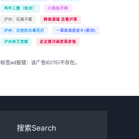
鸡年三题（组诗）
川南经济网
泸州：石厢子赋
醉美酒城 还看泸菜
泸州：日怪的古蔺花灯
一潭美酒是故乡(歌词)
泸州承艾堂赋
走近黄河画家梁彦强
标签ad报错：该广告ID(15)不存在。
搜索Search