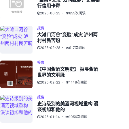
“金融+文旅”双向赋能，交通银
行信用卡释
2025-06-25
855次阅读
报告
大滩口河谷“变脸”成灾 泸州两
村村民苦盼
2025-02-28
917次阅读
报告
《中国酱酒文明史》 探寻酱酒
世界的文明脉
2025-02-22
1148次阅读
报告
史诗级别的美酒河视域重构 漫
谈初旭和他的
2025-01-14
1056次阅读