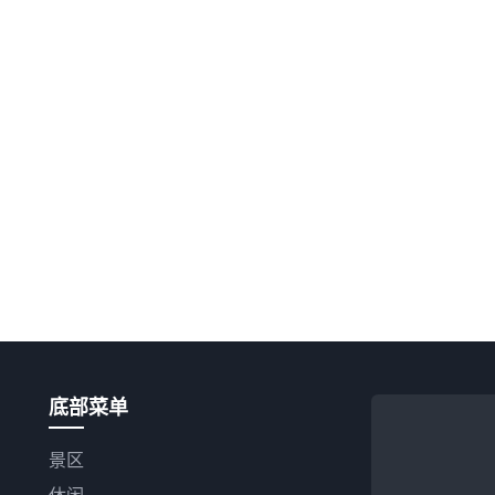
底部菜单
景区