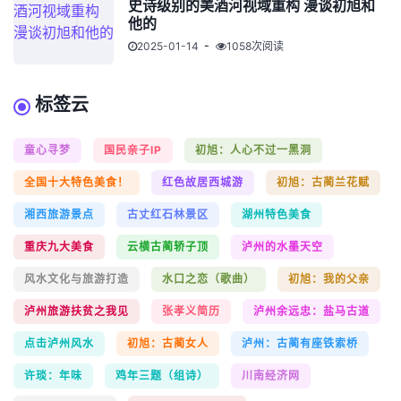
史诗级别的美酒河视域重构 漫谈初旭和
他的
2025-01-14
1058次阅读
标签云
童心寻梦
国民亲子IP
初旭：人心不过一黑洞
全国十大特色美食！
红色故居西城游
初旭：古蔺兰花赋
湘西旅游景点
古丈红石林景区
湖州特色美食
重庆九大美食
云横古蔺轿子顶
泸州的水墨天空
风水文化与旅游打造
水口之恋（歌曲）
初旭：我的父亲
泸州旅游扶贫之我见
张孝义简历
泸州余远忠：盐马古道
点击泸州风水
初旭：古蔺女人
泸州：古蔺有座铁索桥
许琰：年味
鸡年三题（组诗）
川南经济网