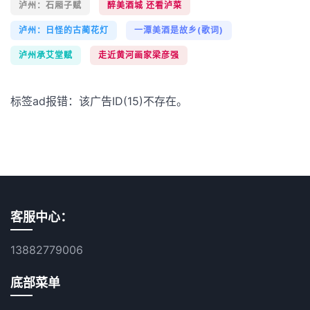
泸州：石厢子赋
醉美酒城 还看泸菜
泸州：日怪的古蔺花灯
一潭美酒是故乡(歌词)
泸州承艾堂赋
走近黄河画家梁彦强
标签ad报错：该广告ID(15)不存在。
客服中心：
13882779006
底部菜单