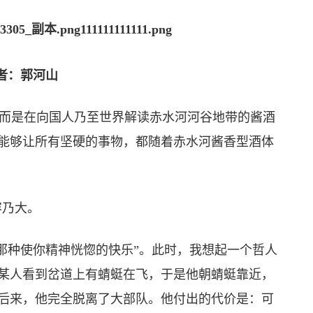
者：郭河山
而是在向国人乃至世界解读赤水河河谷地带的酱酒
能够让所有坚硬的事物，都随着赤水河酱香型酒体
乃大。
种使你精神恍惚的快乐”。此时，我想起一个哲人
某人看到岔道上有蜻蜓在飞，于是他朝蜻蜓靠近，
后来，他完全脱离了大部队。他付出的代价是：可