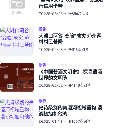
“金融+文旅”双向赋能，交通银
行信用卡释
2025-06-25
856次阅读
报告
大滩口河谷“变脸”成灾 泸州两
村村民苦盼
2025-02-28
918次阅读
报告
《中国酱酒文明史》 探寻酱酒
世界的文明脉
2025-02-22
1149次阅读
报告
史诗级别的美酒河视域重构 漫
谈初旭和他的
2025-01-14
1057次阅读