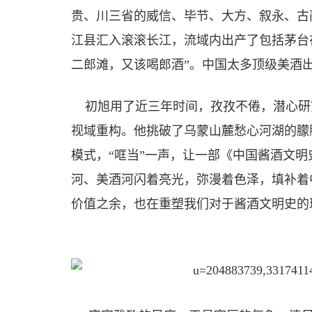
贵、川三省的威信、毕节、大方、叙永、古
江县汇入滚滚长江，流域内出产了包括茅台
二郎滩，又该喝郎酒”。中国太多顶级美酒
初旭用了近三年时间，孜孜不倦，潜心研
视域重构。他挑破了乌蒙山麓愁心河湖的朦
模式，“哐当”一声，让一部《中国酱酒文
河、美酒河闪着亮光，弥漫着色泽，填补着
价值之余，也在重塑我们对于酱酒文明史