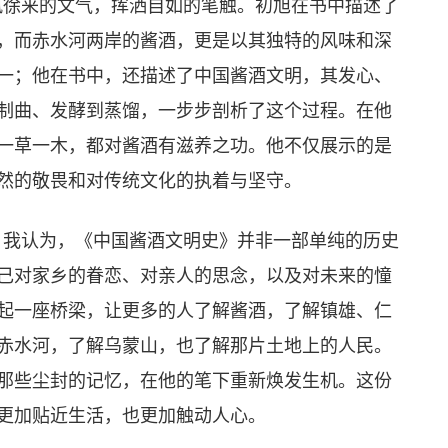
徐来的文气，挥洒自如的笔触。初旭在书中描述了
，而赤水河两岸的酱酒，更是以其独特的风味和深
一；他在书中，还描述了中国酱酒文明，其发心、
制曲、发酵到蒸馏，一步步剖析了这个过程。在他
一草一木，都对酱酒有滋养之功。他不仅展示的是
然的敬畏和对传统文化的执着与坚守。
我认为，《中国酱酒文明史》并非一部单纯的历史
己对家乡的眷恋、对亲人的思念，以及对未来的憧
起一座桥梁，让更多的人了解酱酒，了解镇雄、仁
赤水河，了解乌蒙山，也了解那片土地上的人民。
那些尘封的记忆，在他的笔下重新焕发生机。这份
更加贴近生活，也更加触动人心。