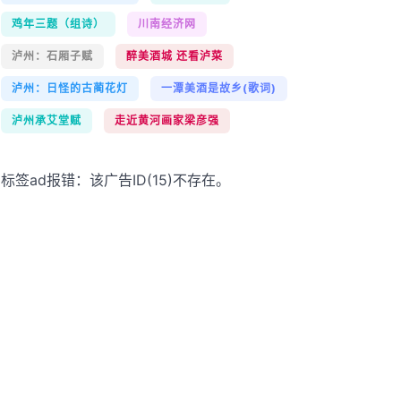
鸡年三题（组诗）
川南经济网
泸州：石厢子赋
醉美酒城 还看泸菜
泸州：日怪的古蔺花灯
一潭美酒是故乡(歌词)
泸州承艾堂赋
走近黄河画家梁彦强
标签ad报错：该广告ID(15)不存在。