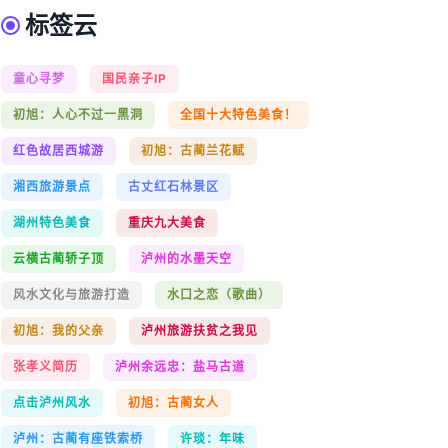
标签云
童心寻梦
国民亲子IP
初旭：人心不过一黑洞
全国十大特色美食！
红色故居西城游
初旭：古蔺兰花赋
湘西旅游景点
古丈红石林景区
湖州特色美食
重庆九大美食
云横古蔺轿子顶
泸州的水墨天空
风水文化与旅游打造
水口之恋（歌曲）
初旭：我的父亲
泸州旅游扶贫之我见
张孝义简历
泸州余远忠：盐马古道
点击泸州风水
初旭：古蔺女人
泸州：古蔺有座铁索桥
许琰：年味