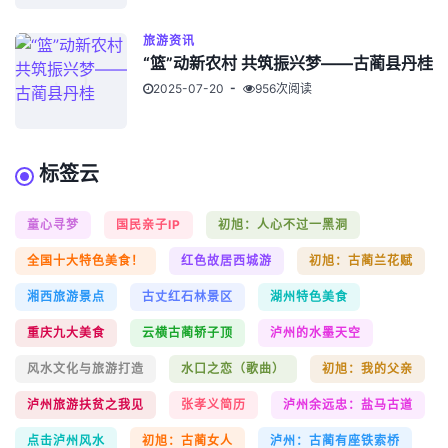
旅游资讯
“篮”动新农村 共筑振兴梦——古蔺县丹桂
2025-07-20
956次阅读
标签云
童心寻梦
国民亲子IP
初旭：人心不过一黑洞
全国十大特色美食！
红色故居西城游
初旭：古蔺兰花赋
湘西旅游景点
古丈红石林景区
湖州特色美食
重庆九大美食
云横古蔺轿子顶
泸州的水墨天空
风水文化与旅游打造
水口之恋（歌曲）
初旭：我的父亲
泸州旅游扶贫之我见
张孝义简历
泸州余远忠：盐马古道
点击泸州风水
初旭：古蔺女人
泸州：古蔺有座铁索桥