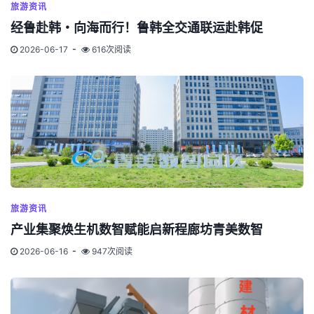
旅游资讯
经鲁赴韩・向海而行！鲁韩全交通联运赴韩促
2026-06-17
616次阅读
旅游资讯
产业集聚焕生机数智赋能启新程廊坊青美数智
2026-06-16
947次阅读