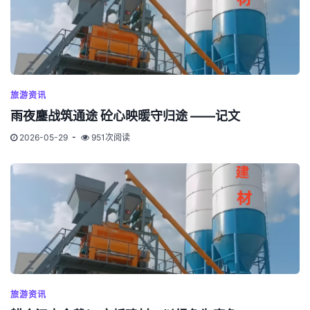
旅游资讯
雨夜鏖战筑通途 砼心映暖守归途 ——记文
2026-05-29
951次阅读
旅游资讯