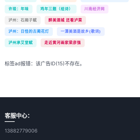
许琰：年味
鸡年三题（组诗）
川南经济网
泸州：石厢子赋
醉美酒城 还看泸菜
泸州：日怪的古蔺花灯
一潭美酒是故乡(歌词)
泸州承艾堂赋
走近黄河画家梁彦强
标签ad报错：该广告ID(15)不存在。
客服中心：
13882779006