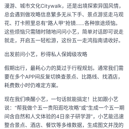
漫游、城市文化Citywalk，还是出境探索异国风情，
总会遇到做攻略信息繁多无从下手、景点游览走马观
花、打卡照里总有“路人甲”抢镜……各种旅途烦恼。
这些烦恼只需随时随地问问小艺，简单对话即可说走
就走，开启五一轻松游，这份五一走鸿指南请收好。
出发前问小艺，秒得私人保姆级攻略
假期出行，最耗心力的莫过于行程规划。通常我们需
要在多个APP间反复切换查景点、比路线、找酒店，
耗费数小时仍难定方案。
现在我们唤醒小艺，一句话就能搞定！比如跟小艺
说：“帮我做个五一贵阳逛吃攻略”或“生成一个五一期
间含自然和人文体验的4日亲子研学游”，小艺能迅速
整合景点、酒店、餐饮等多维数据，生成图文并茂的