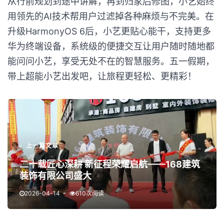
从行前规划到途中讲解，再到归家后修图，小艺始终
用领先的AI技术帮用户过滤掉各种麻烦与不完美。在
升级HarmonyOS 6后，小艺更贴心能干，支持更多
华为终端设备，系统级的便捷交互让用户随时随地都
能问问小艺，享受无处不在的智慧服务。五一假期，
带上超能小艺出发吧，让旅程更轻松、更精彩！
上一篇文章
二十载匠心深耕 新征程荣耀启航——168建筑
装饰有限公司盛大
2026-04-14
610次阅读