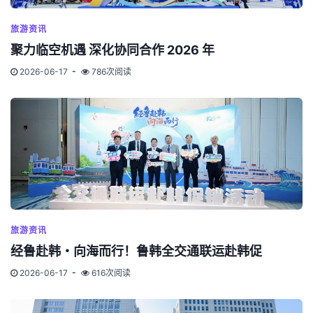
旅游资讯
聚力临空机遇 深化协同合作 2026 年
2026-06-17
786次阅读
旅游资讯
经鲁赴韩・向海而行！鲁韩全交通联运赴韩促
2026-06-17
616次阅读