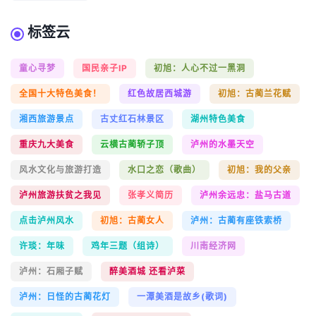
标签云
童心寻梦
国民亲子IP
初旭：人心不过一黑洞
全国十大特色美食！
红色故居西城游
初旭：古蔺兰花赋
湘西旅游景点
古丈红石林景区
湖州特色美食
重庆九大美食
云横古蔺轿子顶
泸州的水墨天空
风水文化与旅游打造
水口之恋（歌曲）
初旭：我的父亲
泸州旅游扶贫之我见
张孝义简历
泸州余远忠：盐马古道
点击泸州风水
初旭：古蔺女人
泸州：古蔺有座铁索桥
许琰：年味
鸡年三题（组诗）
川南经济网
泸州：石厢子赋
醉美酒城 还看泸菜
泸州：日怪的古蔺花灯
一潭美酒是故乡(歌词)