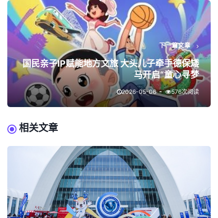
下一篇文章
国民亲子IP赋能地方文旅 大头儿子牵手德保矮
马开启“童心寻梦
2026-05-06
576次阅读
相关文章