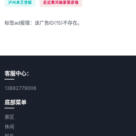
泸州承艾堂赋
走近黄河画家梁彦强
标签ad报错：该广告ID(15)不存在。
客服中心：
13882779006
底部菜单
景区
休闲