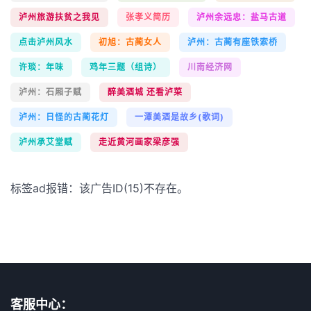
泸州旅游扶贫之我见
张孝义简历
泸州余远忠：盐马古道
点击泸州风水
初旭：古蔺女人
泸州：古蔺有座铁索桥
许琰：年味
鸡年三题（组诗）
川南经济网
泸州：石厢子赋
醉美酒城 还看泸菜
泸州：日怪的古蔺花灯
一潭美酒是故乡(歌词)
泸州承艾堂赋
走近黄河画家梁彦强
标签ad报错：该广告ID(15)不存在。
客服中心：