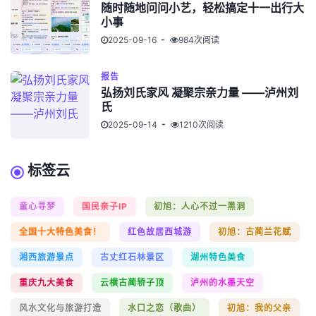
随时随地问问小艺，轻松搞定十一出行大
小事
2025-09-16
984次阅读
报告
弘扬刘氏家风 凝聚宗亲力量 ——泸州刘
氏
2025-09-14
1210次阅读
标签云
童心寻梦
国民亲子IP
初旭：人心不过一黑洞
全国十大特色美食！
红色故居西城游
初旭：古蔺兰花赋
湘西旅游景点
古丈红石林景区
湖州特色美食
重庆九大美食
云横古蔺轿子顶
泸州的水墨天空
风水文化与旅游打造
水口之恋（歌曲）
初旭：我的父亲