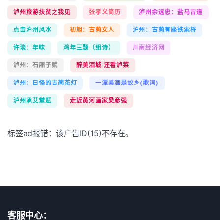
泸州旅游扶贫之我见
张孝义简历
泸州余远忠：盐马古道
点击泸州风水
初旭：古蔺女人
泸州：古蔺有座铁索桥
许琰：年味
鸡年三题（组诗）
川南经济网
泸州：石厢子赋
醉美酒城 还看泸菜
泸州：日怪的古蔺花灯
一潭美酒是故乡(歌词)
泸州承艾堂赋
走近黄河画家梁彦强
标签ad报错：该广告ID(15)不存在。
客服中心：