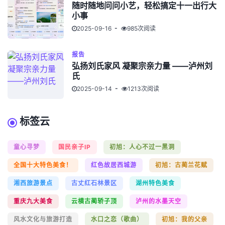
随时随地问问小艺，轻松搞定十一出行大
小事
2025-09-16
985次阅读
报告
弘扬刘氏家风 凝聚宗亲力量 ——泸州刘
氏
2025-09-14
1213次阅读
标签云
童心寻梦
国民亲子IP
初旭：人心不过一黑洞
全国十大特色美食！
红色故居西城游
初旭：古蔺兰花赋
湘西旅游景点
古丈红石林景区
湖州特色美食
重庆九大美食
云横古蔺轿子顶
泸州的水墨天空
风水文化与旅游打造
水口之恋（歌曲）
初旭：我的父亲