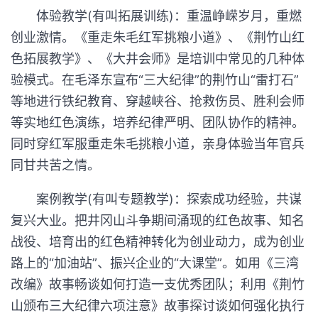
体验教学(有叫拓展训练)：重温峥嵘岁月，重燃
创业激情。《重走朱毛红军挑粮小道》、《荆竹山红
色拓展教学》、《大井会师》是培训中常见的几种体
验模式。在毛泽东宣布“三大纪律”的荆竹山“雷打石”
等地进行铁纪教育、穿越峡谷、抢救伤员、胜利会师
等实地红色演练，培养纪律严明、团队协作的精神。
同时穿红军服重走朱毛挑粮小道，亲身体验当年官兵
同甘共苦之情。
案例教学(有叫专题教学)：探索成功经验，共谋
复兴大业。把井冈山斗争期间涌现的红色故事、知名
战役、培育出的红色精神转化为创业动力，成为创业
路上的“加油站”、振兴企业的“大课堂”。如用《三湾
改编》故事畅谈如何打造一支优秀团队；利用《荆竹
山颁布三大纪律六项注意》故事探讨谈如何强化执行