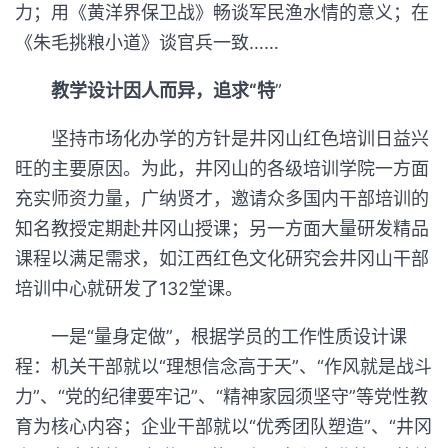
力；用《黄洋界保卫战》畅谈军民渔水情的意义；在
《朱毛挑粮小道》谈官兵一致……
教学设计因人而异，追求“特
”
坚持市场化办学的方针是井冈山红色培训日益兴
旺的主要原因。为此，井冈山的各级培训学院一方面
充实师资力量，广纳贤才，邀请众多国内干部培训的
知名教授定期赴井冈山授课；另一方面大量研发精品
课程以满足需求，如江西红色文化研究会井冈山干部
培训中心就研发了132堂课。
一是“量身定做”，根据学员的工作性质设计课
程：机关干部就以“理想信念高于天”、“作风就是战斗
力”、“党的纪律要牢记”、“精神家园须坚守”等党性教
育为核心内容；企业干部就以“优秀团队塑造”、“井冈