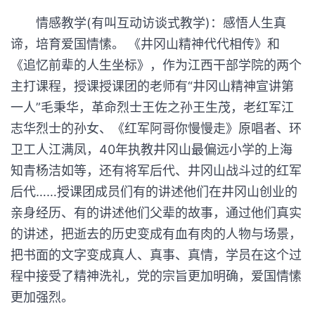
情感教学(有叫互动访谈式教学)：感悟人生真
谛，培育爱国情愫。 《井冈山精神代代相传》和
《追忆前辈的人生坐标》，作为江西干部学院的两个
主打课程，授课授课团的老师有“井冈山精神宣讲第
一人”毛秉华，革命烈士王佐之孙王生茂，老红军江
志华烈士的孙女、《红军阿哥你慢慢走》原唱者、环
卫工人江满凤，40年执教井冈山最偏远小学的上海
知青杨洁如等，还有将军后代、井冈山战斗过的红军
后代……授课团成员们有的讲述他们在井冈山创业的
亲身经历、有的讲述他们父辈的故事，通过他们真实
的讲述，把逝去的历史变成有血有肉的人物与场景，
把书面的文字变成真人、真事、真情，学员在这个过
程中接受了精神洗礼，党的宗旨更加明确，爱国情愫
更加强烈。