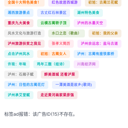
全国十大特色美食！
红色故居西城游
初旭：古蔺兰花赋
湘西旅游景点
古丈红石林景区
湖州特色美食
重庆九大美食
云横古蔺轿子顶
泸州的水墨天空
风水文化与旅游打造
水口之恋（歌曲）
初旭：我的父亲
泸州旅游扶贫之我见
张孝义简历
泸州余远忠：盐马古道
点击泸州风水
初旭：古蔺女人
泸州：古蔺有座铁索桥
许琰：年味
鸡年三题（组诗）
川南经济网
泸州：石厢子赋
醉美酒城 还看泸菜
泸州：日怪的古蔺花灯
一潭美酒是故乡(歌词)
泸州承艾堂赋
走近黄河画家梁彦强
标签ad报错：该广告ID(15)不存在。