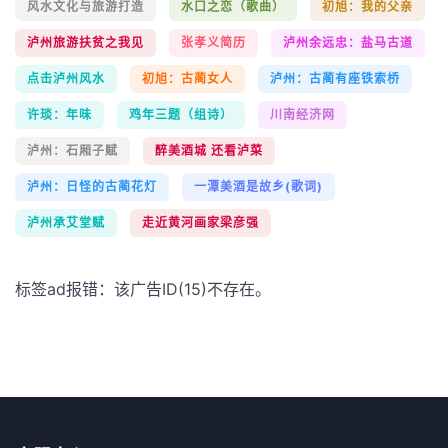
风水文化与旅游打造
水口之恋（歌曲）
初旭：我的父亲
泸州旅游扶贫之我见
张孝义简历
泸州余远忠：盐马古道
点击泸州风水
初旭：古蔺女人
泸州：古蔺有座铁索桥
许琰：年味
鸡年三题（组诗）
川南经济网
泸州：石厢子赋
醉美酒城 还看泸菜
泸州：日怪的古蔺花灯
一潭美酒是故乡(歌词)
泸州承艾堂赋
走近黄河画家梁彦强
标签ad报错：该广告ID(15)不存在。