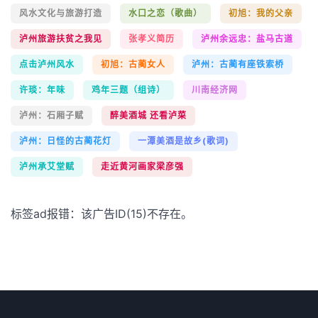
风水文化与旅游打造
水口之恋（歌曲）
初旭：我的父亲
泸州旅游扶贫之我见
张孝义简历
泸州余远忠：盐马古道
点击泸州风水
初旭：古蔺女人
泸州：古蔺有座铁索桥
许琰：年味
鸡年三题（组诗）
川南经济网
泸州：石厢子赋
醉美酒城 还看泸菜
泸州：日怪的古蔺花灯
一潭美酒是故乡(歌词)
泸州承艾堂赋
走近黄河画家梁彦强
标签ad报错：该广告ID(15)不存在。