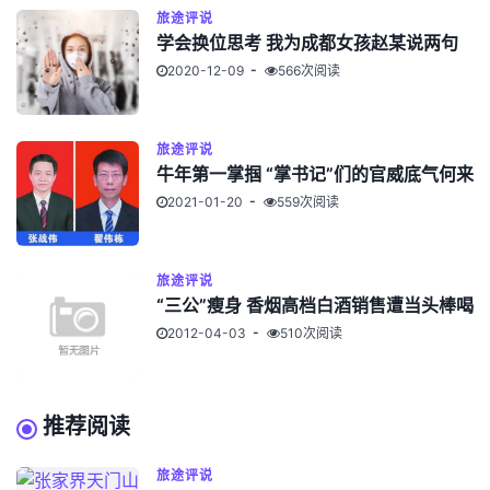
旅途评说
学会换位思考 我为成都女孩赵某说两句
2020-12-09
566次阅读
旅途评说
牛年第一掌掴 “掌书记”们的官威底气何来
2021-01-20
559次阅读
旅途评说
“三公”瘦身 香烟高档白酒销售遭当头棒喝
2012-04-03
510次阅读
推荐阅读
旅途评说