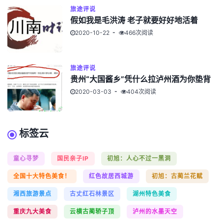
旅途评说
假如我是毛洪涛 老子就要好好地活着
2020-10-22
466次阅读
旅途评说
贵州“大国酱乡”凭什么拉泸州酒为你垫背
2020-03-03
404次阅读
标签云
童心寻梦
国民亲子IP
初旭：人心不过一黑洞
全国十大特色美食！
红色故居西城游
初旭：古蔺兰花赋
湘西旅游景点
古丈红石林景区
湖州特色美食
重庆九大美食
云横古蔺轿子顶
泸州的水墨天空